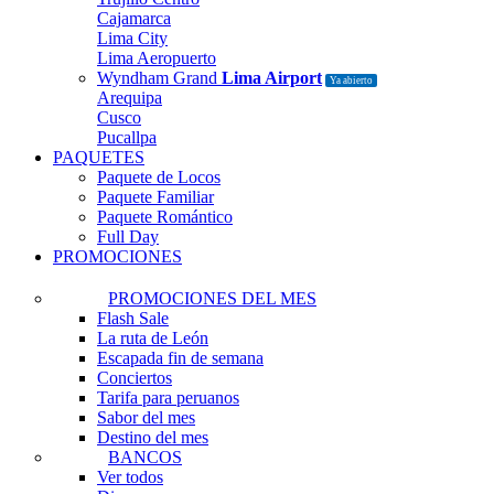
Cajamarca
Lima City
Lima Aeropuerto
Wyndham Grand
Lima Airport
Ya abierto
Arequipa
Cusco
Pucallpa
PAQUETES
Paquete de Locos
Paquete Familiar
Paquete Romántico
Full Day
PROMOCIONES
PROMOCIONES DEL MES
Flash Sale
La ruta de León
Escapada fin de semana
Conciertos
Tarifa para peruanos
Sabor del mes
Destino del mes
BANCOS
Ver todos