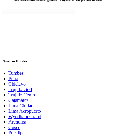
Nuestros Hoteles
Tumbes
Piura
Chiclayo
Trujillo Golf
Trujillo Centro
Cajamarca
Lima Ciudad
Lima Aeropuerto
Wyndham Grand
Arequipa
Cusco
Pucallpa