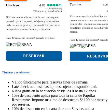
Tumbes
4.2/5
Chiclayo
4.1/5
(750 opiniones)
Exc
Ubicado en el centro histórico
Vive una experiencia familiar sin
Disfruta una estadía en familia con un paquete
preocupaciones, con un paquete q
pensado para compartir, relajarse y aprovechar
comodidad, momentos para compar
cada momento juntos, con beneficios que hacen
beneficios diseñados para disfrutar
la experiencia más cómoda y completa.
estadía.
Hasta 12 cuotas sin intereses* pagando en el hotel
Hasta 12 cuotas sin intereses* pagando e
RESERVAR
RESERVAR
Términos y condiciones:
Válido únicamente para reservas fines de semana
Late check out hasta las 4pm es sujeto a disponibilidad.
Niños gratis en la habitación desde los 0 hasta 12 años.
15% de descuento aplica para toda la carta de Páprika
Restaurante. Importe máximo de descuento S/ 100 por mesa y
por reserva.
10% de descuento en la carta de room Service, aplica