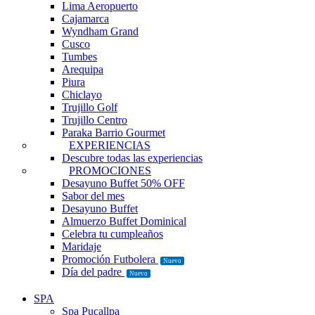
Lima Aeropuerto
Cajamarca
Wyndham Grand
Cusco
Tumbes
Arequipa
Piura
Chiclayo
Trujillo Golf
Trujillo Centro
Paraka Barrio Gourmet
EXPERIENCIAS
Descubre todas las experiencias
PROMOCIONES
Desayuno Buffet 50% OFF
Sabor del mes
Desayuno Buffet
Almuerzo Buffet Dominical
Celebra tu cumpleaños
Maridaje
Promoción Futbolera
Nuevo
Día del padre
Nuevo
SPA
Spa Pucallpa