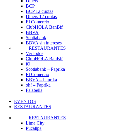
Diners
BCP
BCP 12 cuotas
Diners 12 cuotas
El Comercio
ClubHOLA BanBif
BBVA
Scotiabank
BBVA sin intereses
RESTAURANTES
Ver todos
ClubHOLA BanBif
iO
Scotiabank – Paprika
El Comercio
BBVA – Paprika
oh! – Paprika
Falabella
EVENTOS
RESTAURANTES
RESTAURANTES
Lima City
Pucallpa