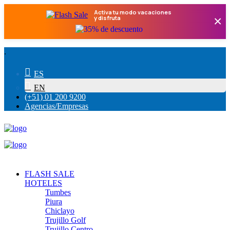
Activa tu modo vacaciones
×
y disfruta
.
ES
EN
(+51) 01 200 9200
Agencias/Empresas
FLASH SALE
HOTELES
Tumbes
Piura
Chiclayo
Trujillo Golf
Trujillo Centro