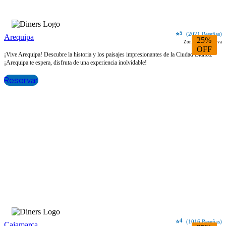
5
⭐
(2021 Reseñas)
Arequipa
25%
Zona más exclusiva
OFF
¡Vive Arequipa! Descubre la historia y los paisajes impresionantes de la Ciudad Blanca.
¡Arequipa te espera, disfruta de una experiencia inolvidable!
Reservar
4
⭐
(1016 Reseñas)
Cajamarca