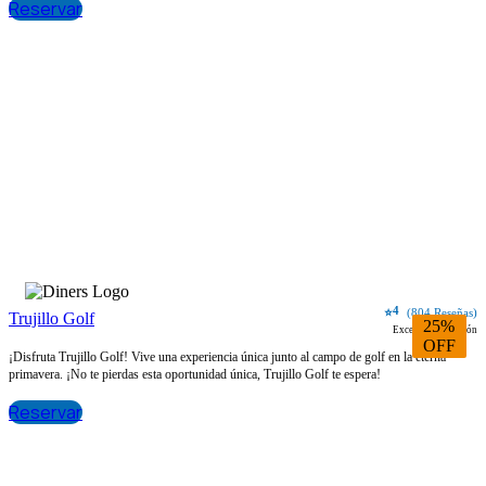
Reservar
4
⭐
(804 Reseñas)
Trujillo Golf
25%
Excelente ubicación
OFF
¡Disfruta Trujillo Golf! Vive una experiencia única junto al campo de golf en la eterna
primavera. ¡No te pierdas esta oportunidad única, Trujillo Golf te espera!
Reservar