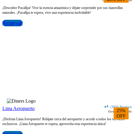
Conecta con la naturaleza
¡Descubre Pucallpa! Vive la esencia amazónica y déjate sorprender por sus maravillas
naturales. ¡Pucallpa te espera, vive una experiencia inolvidable!
Reservar
4
⭐
(3856 Reseñas)
Lima Aeropuerto
25%
Excelente ubicación
OFF
¡Disfruta Lima Aeropuerto! Relájate cerca del aeropuerto y accede a todos los servicios
exclusivos. ¡Lima Aeropuerto te espera, aprovecha esta experiencia única!