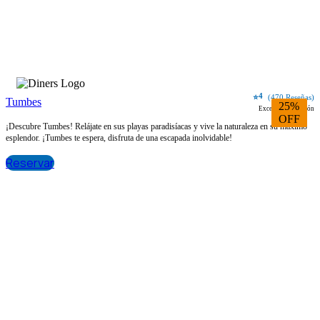
4
⭐
(470 Reseñas)
Tumbes
25%
Excelente ubicación
OFF
¡Descubre Tumbes! Relájate en sus playas paradisíacas y vive la naturaleza en su máximo
esplendor. ¡Tumbes te espera, disfruta de una escapada inolvidable!
Reservar