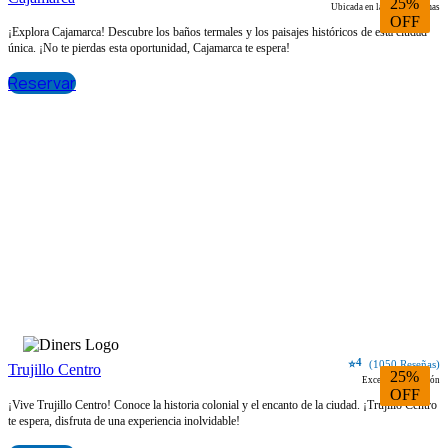
25%
Ubicada en la plaza de armas
OFF
¡Explora Cajamarca! Descubre los baños termales y los paisajes históricos de esta ciudad
única. ¡No te pierdas esta oportunidad, Cajamarca te espera!
Reservar
4
⭐
(1050 Reseñas)
Trujillo Centro
25%
Excelente ubicación
OFF
¡Vive Trujillo Centro! Conoce la historia colonial y el encanto de la ciudad. ¡Trujillo Centro
te espera, disfruta de una experiencia inolvidable!