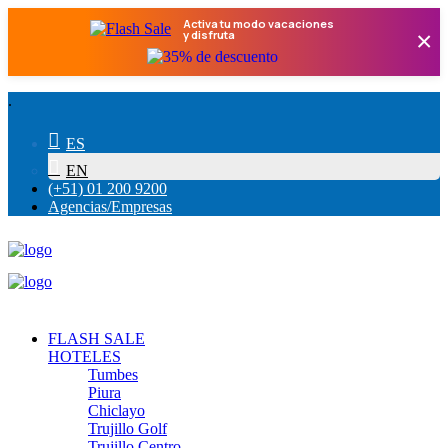
Activa tu modo vacaciones
×
y disfruta
.
ES
EN
(+51) 01 200 9200
Agencias/Empresas
FLASH SALE
HOTELES
Tumbes
Piura
Chiclayo
Trujillo Golf
Trujillo Centro