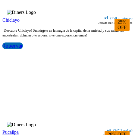
4
⭐
(750 opiniones)
Chiclayo
25%
Ubicado en el centro histórico
OFF
¡Descubre Chiclayo! Sumérgete en la magia de la capital de la amistad y sus misterios
ancestrales. ¡Chiclayo te espera, vive una experiencia única!
Reservar
4
⭐
(347 Reseñas)
Pucallpa
28% OFF