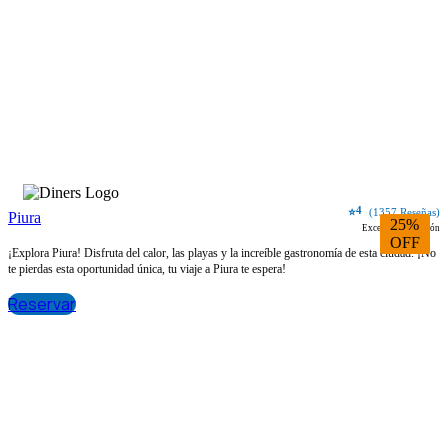
4
⭐
(1357 Reseñas)
Piura
25%
Excelente ubicación
OFF
¡Explora Piura! Disfruta del calor, las playas y la increíble gastronomía de esta ciudad. ¡No
te pierdas esta oportunidad única, tu viaje a Piura te espera!
Reservar