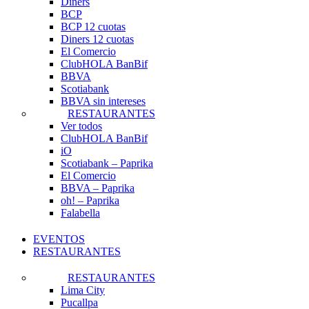
Diners
BCP
BCP 12 cuotas
Diners 12 cuotas
El Comercio
ClubHOLA BanBif
BBVA
Scotiabank
BBVA sin intereses
RESTAURANTES
Ver todos
ClubHOLA BanBif
iO
Scotiabank – Paprika
El Comercio
BBVA – Paprika
oh! – Paprika
Falabella
EVENTOS
RESTAURANTES
RESTAURANTES
Lima City
Pucallpa