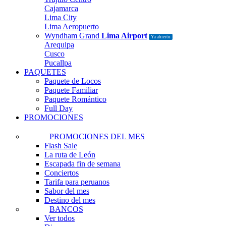
Cajamarca
Lima City
Lima Aeropuerto
Wyndham Grand
Lima Airport
Ya abierto
Arequipa
Cusco
Pucallpa
PAQUETES
Paquete de Locos
Paquete Familiar
Paquete Romántico
Full Day
PROMOCIONES
PROMOCIONES DEL MES
Flash Sale
La ruta de León
Escapada fin de semana
Conciertos
Tarifa para peruanos
Sabor del mes
Destino del mes
BANCOS
Ver todos