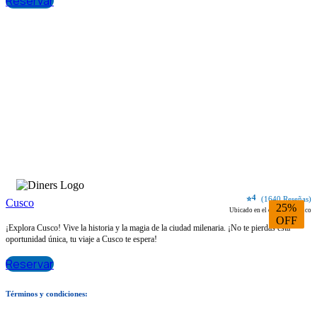
Reservar
4
⭐
(1640 Reseñas)
Cusco
25%
Ubicado en el centro histórico
OFF
¡Explora Cusco! Vive la historia y la magia de la ciudad milenaria. ¡No te pierdas esta
oportunidad única, tu viaje a Cusco te espera!
Reservar
Términos y condiciones: