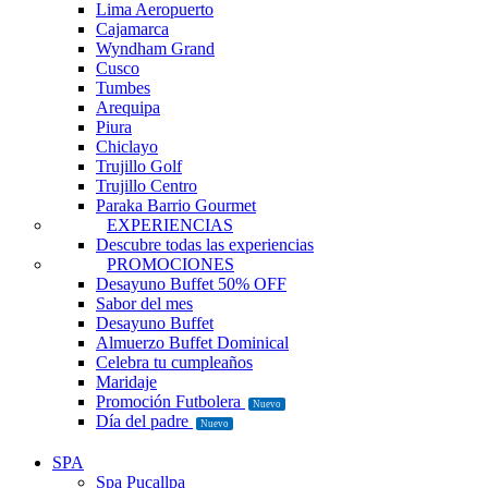
Lima Aeropuerto
Cajamarca
Wyndham Grand
Cusco
Tumbes
Arequipa
Piura
Chiclayo
Trujillo Golf
Trujillo Centro
Paraka Barrio Gourmet
EXPERIENCIAS
Descubre todas las experiencias
PROMOCIONES
Desayuno Buffet 50% OFF
Sabor del mes
Desayuno Buffet
Almuerzo Buffet Dominical
Celebra tu cumpleaños
Maridaje
Promoción Futbolera
Nuevo
Día del padre
Nuevo
SPA
Spa Pucallpa