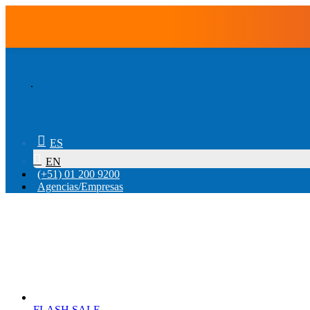
.
ES
EN
(+51) 01 200 9200
Agencias/Empresas
FLASH SALE