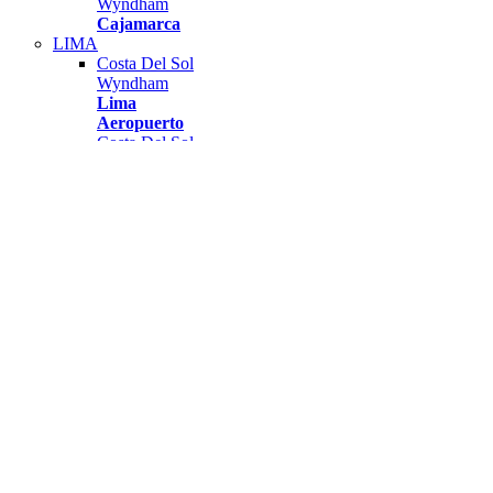
Wyndham
Cajamarca
LIMA
Costa Del Sol
Wyndham
Lima
Aeropuerto
Costa Del Sol
Wyndham
Lima Ciudad
Wyndham
Grand
Lima
Airport
Nuevo
AREQUIPA
Costa Del Sol
Wyndham
Arequipa
CUSCO
Costa Del Sol
Wyndham
Cusco
PUCALLPA
Costa del Sol
Wyndham
Pucallpa