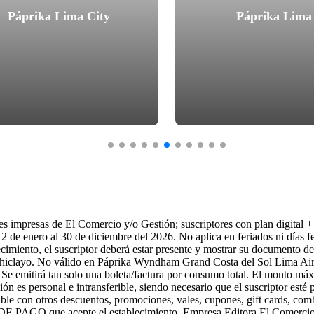
Páprika Lima City
Páprika Lima 
es impresas de El Comercio y/o Gestión; suscriptores con plan digital +
 de enero al 30 de diciembre del 2026. No aplica en feriados ni días fe
imiento, el suscriptor deberá estar presente y mostrar su documento de id
 Chiclayo. No válido en Páprika Wyndham Grand Costa del Sol Lima Airp
o. Se emitirá tan solo una boleta/factura por consumo total. El monto má
es personal e intransferible, siendo necesario que el suscriptor esté p
le con otros descuentos, promociones, vales, cupones, gift cards, combos
GO que acepte el establecimiento. Empresa Editora El Comercio S.A.