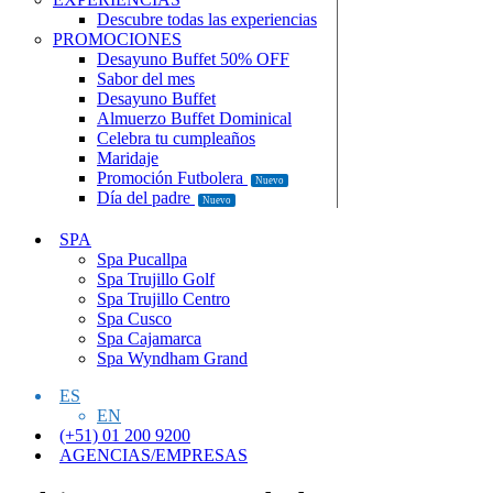
Descubre todas las experiencias
PROMOCIONES
Desayuno Buffet 50% OFF
Sabor del mes
Desayuno Buffet
Almuerzo Buffet Dominical
Celebra tu cumpleaños
Maridaje
Promoción Futbolera
Nuevo
Día del padre
Nuevo
SPA
Spa Pucallpa
Spa Trujillo Golf
Spa Trujillo Centro
Spa Cusco
Spa Cajamarca
Spa Wyndham Grand
ES
EN
(+51) 01 200 9200
AGENCIAS/EMPRESAS