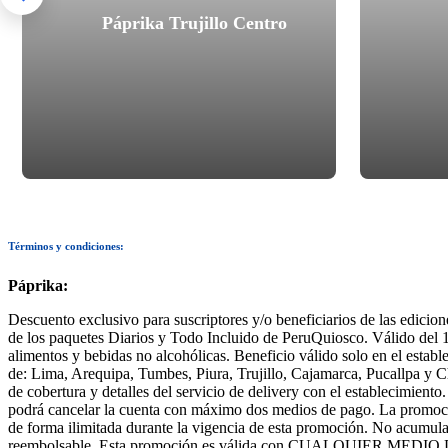
Páprika Trujillo Centro
Términos y condiciones:
Páprika:
Descuento exclusivo para suscriptores y/o beneficiarios de las edicion
de los paquetes Diarios y Todo Incluido de PeruQuiosco. Válido del 12
alimentos y bebidas no alcohólicas. Beneficio válido solo en el establec
de: Lima, Arequipa, Tumbes, Piura, Trujillo, Cajamarca, Pucallpa y
de cobertura y detalles del servicio de delivery con el establecimient
podrá cancelar la cuenta con máximo dos medios de pago. La promoción 
de forma ilimitada durante la vigencia de esta promoción. No acumulab
reembolsable. Esta promoción es válida con CUALQUIER MEDIO DE PA