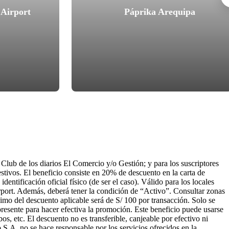
Airport
Páprika Arequipa
 Club de los diarios El Comercio y/o Gestión; y para los suscriptores
stivos. El beneficio consiste en 20% de descuento en la carta de
entificación oficial físico (de ser el caso). Válido para los locales
ort. Además, deberá tener la condición de “Activo”. Consultar zonas
ximo del descuento aplicable será de S/ 100 por transacción. Solo se
resente para hacer efectiva la promoción. Este beneficio puede usarse
, etc. El descuento no es transferible, canjeable por efectivo ni
 no se hace responsable por los servicios ofrecidos en la