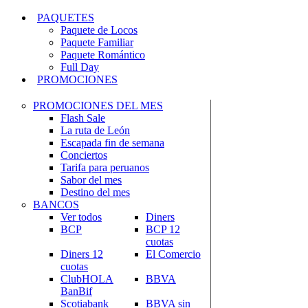
PAQUETES
Paquete de Locos
Paquete Familiar
Paquete Romántico
Full Day
PROMOCIONES
PROMOCIONES DEL MES
Flash Sale
La ruta de León
Escapada fin de semana
Conciertos
Tarifa para peruanos
Sabor del mes
Destino del mes
BANCOS
Ver todos
Diners
BCP
BCP 12
cuotas
Diners 12
El Comercio
cuotas
ClubHOLA
BBVA
BanBif
Scotiabank
BBVA sin