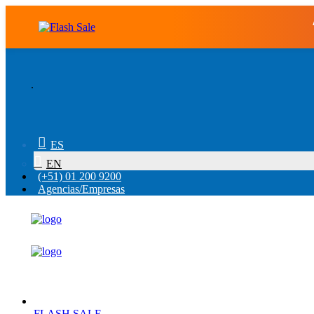
.
ES
EN
(+51) 01 200 9200
Agencias/Empresas
FLASH SALE