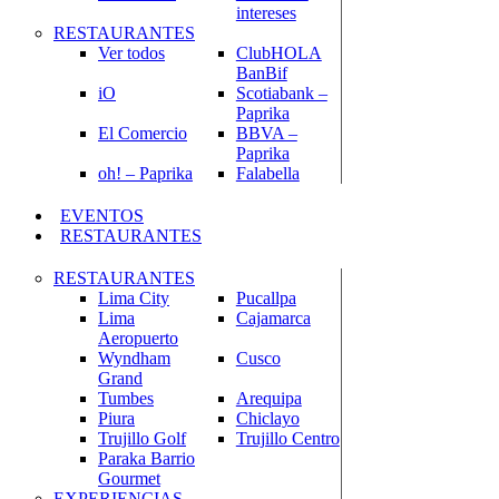
intereses
RESTAURANTES
Ver todos
ClubHOLA
BanBif
iO
Scotiabank –
Paprika
El Comercio
BBVA –
Paprika
oh! – Paprika
Falabella
EVENTOS
RESTAURANTES
RESTAURANTES
Lima City
Pucallpa
Lima
Cajamarca
Aeropuerto
Wyndham
Cusco
Grand
Tumbes
Arequipa
Piura
Chiclayo
Trujillo Golf
Trujillo Centro
Paraka Barrio
Gourmet
EXPERIENCIAS