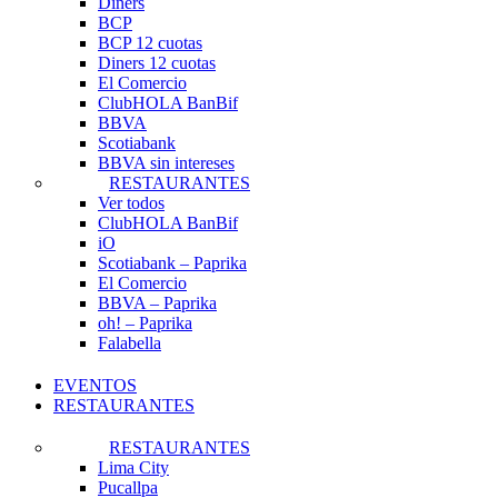
Diners
BCP
BCP 12 cuotas
Diners 12 cuotas
El Comercio
ClubHOLA BanBif
BBVA
Scotiabank
BBVA sin intereses
RESTAURANTES
Ver todos
ClubHOLA BanBif
iO
Scotiabank – Paprika
El Comercio
BBVA – Paprika
oh! – Paprika
Falabella
EVENTOS
RESTAURANTES
RESTAURANTES
Lima City
Pucallpa