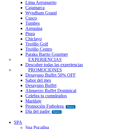
Lima Aeropuerto
Cajamarca
Wyndham Grand
Cusco
Tumbes
Arequipa
Piura
Chiclayo
Trujillo Golf
Trujillo Centro
Paraka Barrio Gourmet
EXPERIENCIAS
Descubre todas las experiencias
PROMOCIONES
Desayuno Buffet 50% OFF
Sabor del mes
Desayuno Buffet
Almuerzo Buffet Dominical
Celebra tu cumpleaños
Maridaje
Promoción Futbolera
Nuevo
Día del padre
Nuevo
SPA
Spa Pucallpa