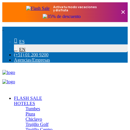
Activa tu modo vacaciones
×
y disfruta
.
ES
EN
(+51) 01 200 9200
Agencias/Empresas
FLASH SALE
HOTELES
Tumbes
Piura
Chiclayo
Trujillo Golf
Trujillo Centro