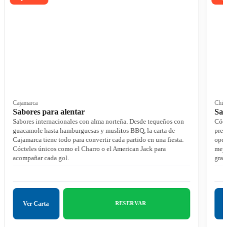
Cajamarca
Chic
Sabores para alentar
Sab
Sabores internacionales con alma norteña. Desde tequeños con
Cóct
guacamole hasta hamburguesas y muslitos BBQ, la carta de
prev
Cajamarca tiene todo para convertir cada partido en una fiesta.
opci
Cócteles únicos como el Charro o el American Jack para
mejo
acompañar cada gol.
gran
Ver Carta
RESERVAR