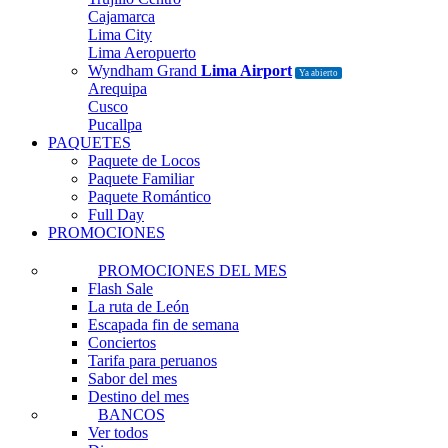
Cajamarca
Lima City
Lima Aeropuerto
Wyndham Grand
Lima Airport
Ya abierto
Arequipa
Cusco
Pucallpa
PAQUETES
Paquete de Locos
Paquete Familiar
Paquete Romántico
Full Day
PROMOCIONES
PROMOCIONES DEL MES
Flash Sale
La ruta de León
Escapada fin de semana
Conciertos
Tarifa para peruanos
Sabor del mes
Destino del mes
BANCOS
Ver todos