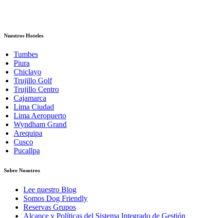
Nuestros Hoteles
Tumbes
Piura
Chiclayo
Trujillo Golf
Trujillo Centro
Cajamarca
Lima Ciudad
Lima Aeropuerto
Wyndham Grand
Arequipa
Cusco
Pucallpa
Sobre Nosotros
Lee nuestro Blog
Somos Dog Friendly
Reservas Grupos
Alcance y Políticas del Sistema Integrado de Gestión