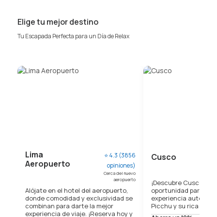
Elige tu mejor destino
Tu Escapada Perfecta para un Día de Relax
Lima
⭐ 4.3 (3856
Cusco
⭐ 4.2
Aeropuerto
opiniones)
Ubicado
Cerca del nuevo
aeropuerto
¡Descubre Cusco! Ap
oportunidad para disf
Alójate en el hotel del aeropuerto,
experiencia auténtic
donde comodidad y exclusividad se
Picchu y su rica cultu
combinan para darte la mejor
experiencia de viaje. ¡Reserva hoy y