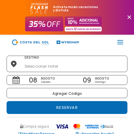
Activa tu modo vacaciones
y disfruta
×
DESTINO
FLASH SALE
08
09
AGOSTO
AGOSTO
Sábado
Domingo
HOTELES
Agregar Código
PAQUETES
PROMOCIONES
RESERVAR
EVENTOS
Compra segura
RESTAURANTES
Modificar Reserva
¿Necesitas Ayuda?