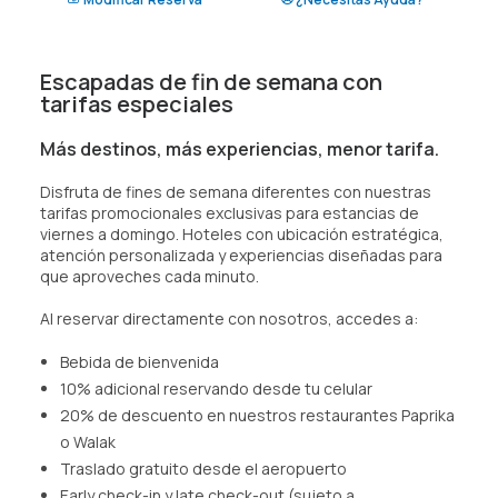
SPA
Escapadas de fin de semana con
tarifas especiales
ES
(+51) 01 200 9200
Más destinos, más experiencias, menor tarifa.
AGENCIAS/EMPRESAS
Disfruta de fines de semana diferentes con nuestras
tarifas promocionales exclusivas para estancias de
viernes a domingo. Hoteles con ubicación estratégica,
atención personalizada y experiencias diseñadas para
que aproveches cada minuto.
Al reservar directamente con nosotros, accedes a:
Bebida de bienvenida
10% adicional reservando desde tu celular
20% de descuento en nuestros restaurantes Paprika
o Walak
Traslado gratuito desde el aeropuerto
Early check-in y late check-out (sujeto a