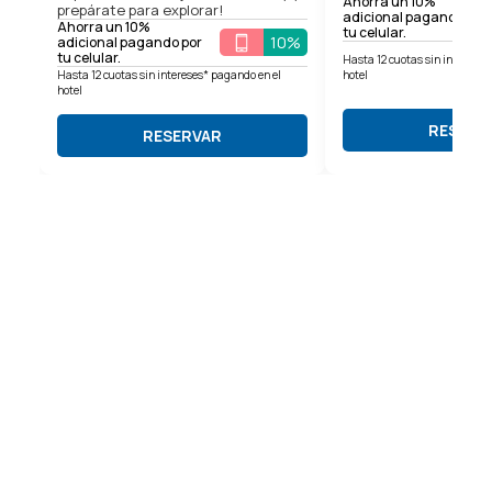
Ahorra un 10%
prepárate para explorar!
adicional pagando por
Ahorra un 10%
tu celular.
10%
adicional pagando por
tu celular.
Hasta 12 cuotas sin intereses
Hasta 12 cuotas sin intereses* pagando en el
hotel
hotel
RESERV
RESERVAR