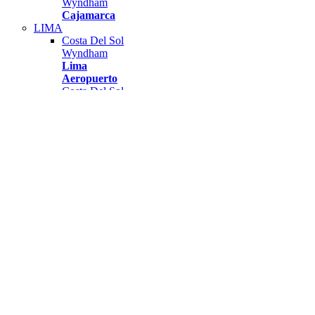
Wyndham
Cajamarca
LIMA
Costa Del Sol
Wyndham
Lima
Aeropuerto
Costa Del Sol
Wyndham
Lima Ciudad
Wyndham
Grand
Lima
Airport
Nuevo
AREQUIPA
Costa Del Sol
Wyndham
Arequipa
CUSCO
Costa Del Sol
Wyndham
Cusco
PUCALLPA
Costa del Sol
Wyndham
Pucallpa