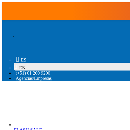
.
ES
EN
(+51) 01 200 9200
Agencias/Empresas
FLASH SALE