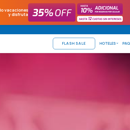
do vacaciones
y disfruta
FLASH SALE
HOTELES
PAQ