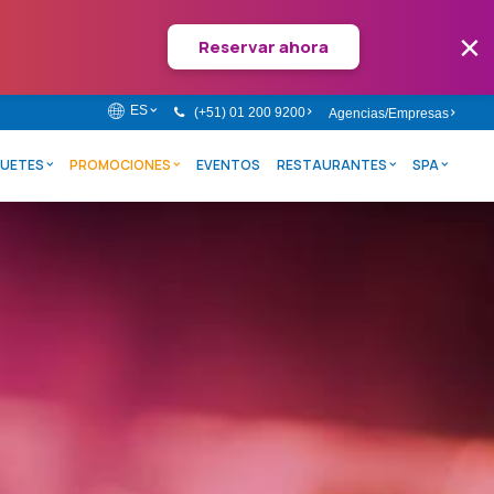
×
Reservar ahora
ES
(+51) 01 200 9200
Agencias/Empresas
UETES
PROMOCIONES
EVENTOS
RESTAURANTES
SPA