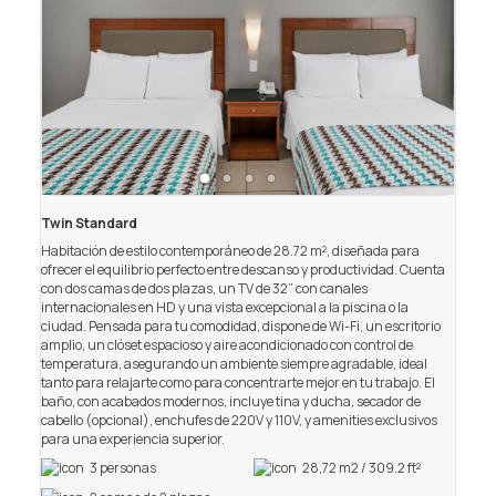
Twin Standard
Tw
Habitación de estilo contemporáneo de 28.72 m², diseñada para
Hab
ofrecer el equilibrio perfecto entre descanso y productividad. Cuenta
es
con dos camas de dos plazas, un TV de 32” con canales
dis
internacionales en HD y una vista excepcional a la piscina o la
con
ciudad. Pensada para tu comodidad, dispone de Wi-Fi, un escritorio
int
amplio, un clóset espacioso y aire acondicionado con control de
de 
temperatura, asegurando un ambiente siempre agradable, ideal
tem
tanto para relajarte como para concentrarte mejor en tu trabajo. El
her
baño, con acabados modernos, incluye tina y ducha, secador de
cló
cabello (opcional), enchufes de 220V y 110V, y amenities exclusivos
hum
para una experiencia superior.
cu
sil
3 personas
28,72 m2 / 309.2 ft²
enc
com