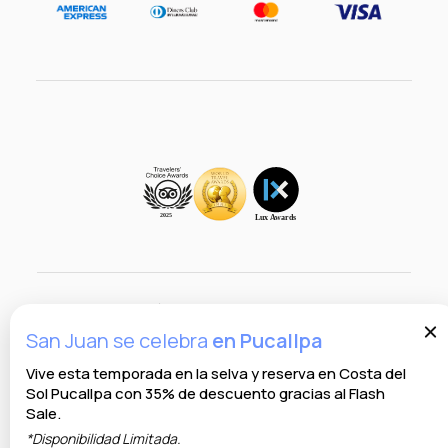
Términos y condiciones
San Juan se celebra
en Pucallpa
Ce
Política Web de Privacidad
Vive esta temporada en la selva y reserva en Costa del
Términos y condiciones Dog Friendly
Sol Pucallpa con 35% de descuento gracias al Flash
Sale.
Política de Niños
*Disponibilidad Limitada.