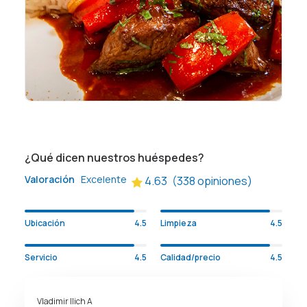
¿Qué dicen nuestros huéspedes?
Valoración
Excelente
4.63
(338 opiniones)
Ubicación
4.5
Limpieza
4.5
Servicio
4.5
Calidad/precio
4.5
Vladimir Ilich A