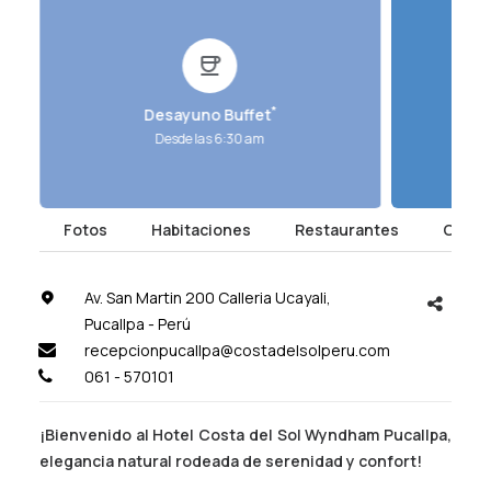
*
Desayuno Buffet
Desde las 6:30 am
en
Fotos
Habitaciones
Restaurantes
Comen
Av. San Martin 200 Calleria Ucayali,
Pucallpa - Perú
recepcionpucallpa@costadelsolperu.com
061 - 570101
¡Bienvenido al Hotel Costa del Sol Wyndham Pucallpa,
elegancia natural rodeada de serenidad y confort!