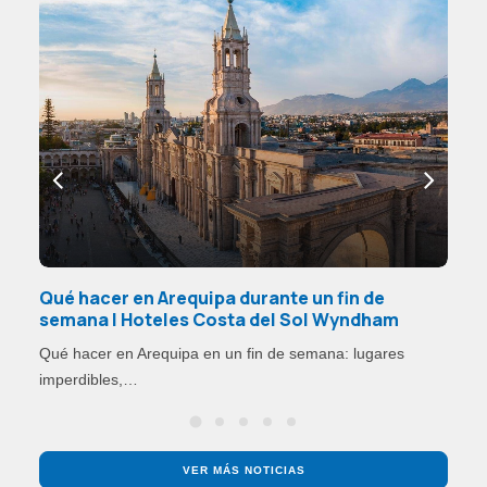
Qué hacer en Arequipa durante un fin de
Qu
semana | Hoteles Costa del Sol Wyndham
de
rte
Qué hacer en Arequipa en un fin de semana: lugares
Es
imperdibles,…
de
VER MÁS NOTICIAS