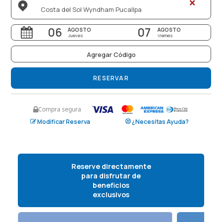
×
SPA
06
07
AGOSTO
AGOSTO
Jueves
Viernes
ES
Agregar Código
(+51) 01 200 9200
RESERVAR
AGENCIAS/EMPRESAS
Compra segura
Modificar Reserva
¿Necesitas Ayuda?
Reserve directamente
para disfrutar de
beneficios
exclusivos