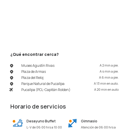
¿Qué encontrar cerca?
Museo Agustín Rivas
A 2 min a pie.
Plaza de Armas
A 4 min a pie.
Plaza del Reloj
A 6 min a pie
.
Parque Natural de Pucallpa
A 13 min en auto.
Pucallpa (PCL-Capitán Rolden)
A 20 min en auto
Horario de servicios
Desayuno Buffet
Gimnasio
L-V de 06:00 hrs a 10:00
Atención de 06:00 hrs a