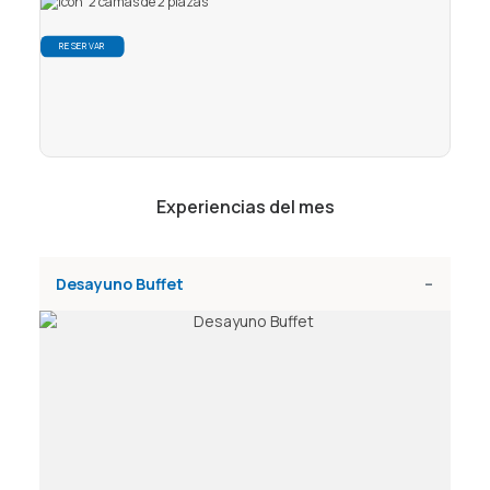
2 camas de 2 plazas
vac
RESERVAR
Experiencias del mes
Desayuno Buffet