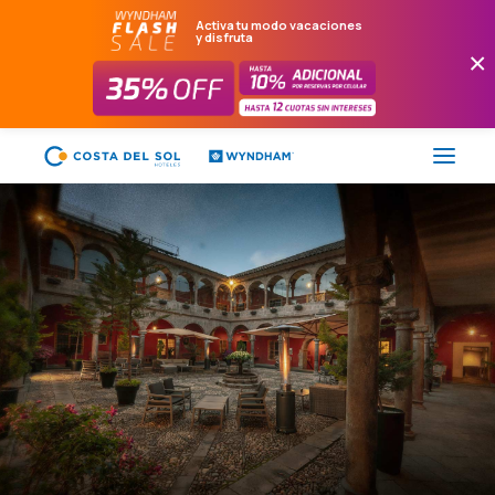
Activa tu modo vacaciones
y disfruta
×
FLASH SALE
HOTELES
PAQUETES
PROMOCIONES
EVENTOS
RESTAURANTES