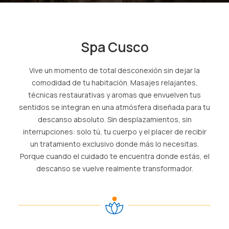
SPA
Spa Cusco
ES
(+51) 01 200 9200
Vive un momento de total desconexión sin dejar la
comodidad de tu habitación. Masajes relajantes,
AGENCIAS/EMPRESAS
técnicas restaurativas y aromas que envuelven tus
sentidos se integran en una atmósfera diseñada para tu
descanso absoluto. Sin desplazamientos, sin
interrupciones: solo tú, tu cuerpo y el placer de recibir
un tratamiento exclusivo donde más lo necesitas.
Porque cuando el cuidado te encuentra donde estás, el
descanso se vuelve realmente transformador.