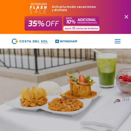
Activa tu modo vacaciones
y disfruta
×
FLASH SALE
HOTELES
PAQUETES
PROMOCIONES
EVENTOS
RESTAURANTES