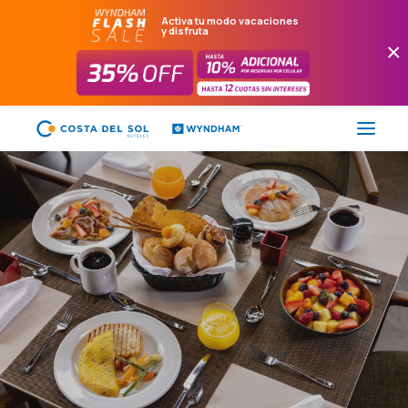
Activa tu modo vacaciones
y disfruta
×
FLASH SALE
HOTELES
PAQUETES
PROMOCIONES
EVENTOS
RESTAURANTES