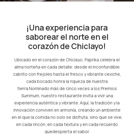
SPA
¡Una experiencia para
ES
saborear el norte en el
(+51) 01 200 9200
corazón de Chiclayo!
AGENCIAS/EMPRESAS
Ubicado en el corazón de Chiclayo, Paprika celebra el
alma norteña en cada detalle: desde el inconfundible
cabrito con frejoles hasta el fresco y vibrante ceviche,
cada bocado honra la riqueza de nuestra
tierra.Nominado más de cinco veces a los Premios
Summum, nuestro restaurante invita a vivir una
experiencia auténtica y vibrante. Aquí, la tradición y la
innovación conviven en armonía, creando un ambiente
en el que la comida no solo se disfruta, sino que se vive,
en cada rincón, en cada textura y en cada recuerdo
quedespierta el sabor.