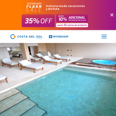
Activa tu modo vacaciones
y disfruta
×
FLASH SALE
HOTELES
PAQUETES
PROMOCIONES
EVENTOS
RESTAURANTES