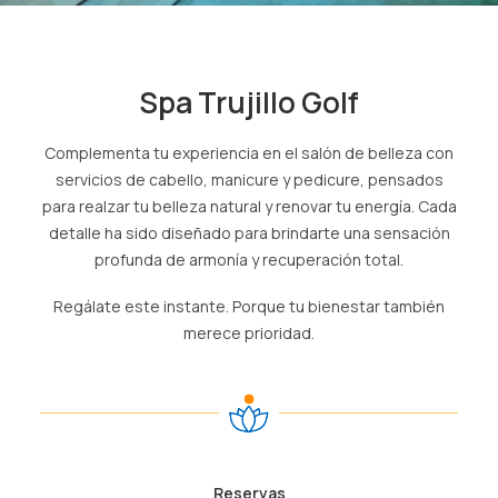
SPA
Spa Trujillo Golf
ES
(+51) 01 200 9200
Complementa tu experiencia en el salón de belleza con
servicios de cabello, manicure y pedicure, pensados
AGENCIAS/EMPRESAS
para realzar tu belleza natural y renovar tu energía. Cada
detalle ha sido diseñado para brindarte una sensación
profunda de armonía y recuperación total.
Regálate este instante. Porque tu bienestar también
merece prioridad.
Reservas