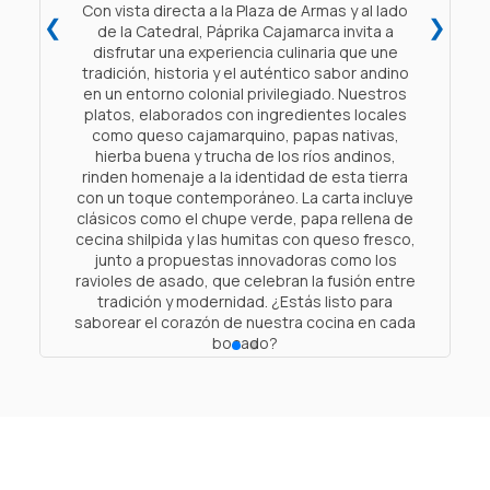
Con vista directa a la Plaza de Armas y al lado
❮
❯
de la Catedral, Páprika Cajamarca invita a
disfrutar una experiencia culinaria que une
tradición, historia y el auténtico sabor andino
en un entorno colonial privilegiado. Nuestros
platos, elaborados con ingredientes locales
como queso cajamarquino, papas nativas,
hierba buena y trucha de los ríos andinos,
rinden homenaje a la identidad de esta tierra
con un toque contemporáneo. La carta incluye
clásicos como el chupe verde, papa rellena de
cecina shilpida y las humitas con queso fresco,
.
junto a propuestas innovadoras como los
ravioles de asado, que celebran la fusión entre
tradición y modernidad. ¿Estás listo para
saborear el corazón de nuestra cocina en cada
bocado?
Horario de atención:
5:30 a 23:00 hrs
Ver carta
Reservar