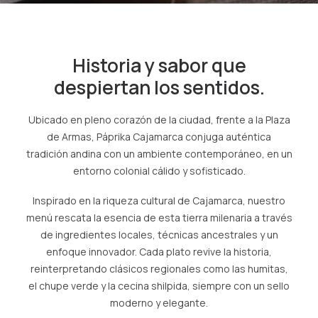
SPA
Historia y sabor que
ES
despiertan los sentidos.
(+51) 01 200 9200
AGENCIAS/EMPRESAS
Ubicado en pleno corazón de la ciudad, frente a la Plaza
de Armas, Páprika Cajamarca conjuga auténtica
tradición andina con un ambiente contemporáneo, en un
entorno colonial cálido y sofisticado.
Inspirado en la riqueza cultural de Cajamarca, nuestro
menú rescata la esencia de esta tierra milenaria a través
de ingredientes locales, técnicas ancestrales y un
enfoque innovador. Cada plato revive la historia,
reinterpretando clásicos regionales como las humitas,
el chupe verde y la cecina shilpida, siempre con un sello
moderno y elegante.