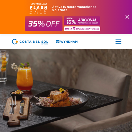
Activa tu modo vacaciones
y disfruta
×
FLASH SALE
HOTELES
PAQUETES
PROMOCIONES
EVENTOS
RESTAURANTES