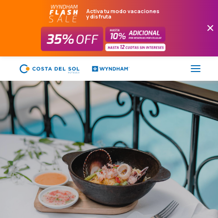
Activa tu modo vacaciones
y disfruta
×
FLASH SALE
HOTELES
PAQUETES
PROMOCIONES
EVENTOS
RESTAURANTES