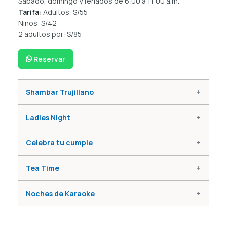
Sábado, domingo y feriados de 6:00 a 11:00 a.m.
Tarifa:
Adultos:
S/55
Niños:
S/42
2 adultos por:
S/85
Reservar
Shambar Trujillano
Ladies Night
Celebra tu cumple
Tea Time
Noches de Karaoke