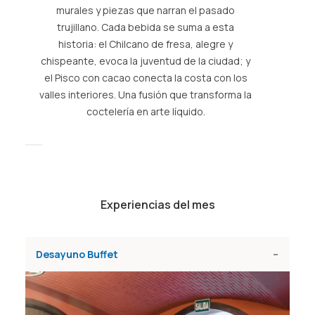
esta tierra. Recetas tradicionales conviven
murale
con propuestas contemporáneas, en un
trujil
espacio que combina el sabor de la historia
histori
con la calidez de la cocina norteña.
chispeante
el Pisco 
valles inte
Experiencias del mes
Desayuno Buffet