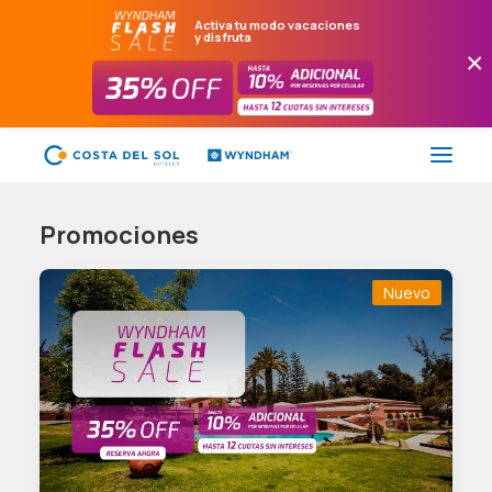
Activa tu modo vacaciones
y disfruta
×
Promociones
FLASH SALE
Nuevo
HOTELES
PAQUETES
PROMOCIONES
EVENTOS
RESTAURANTES