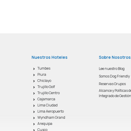
Nuestros Hoteles
Sobre Nosotros
Tumbes
Lee nuestro Blog
Piura
Somos Dog Friendly
Chiclayo
Reservas Grupos
Trujillo Golf
Alcance y Políticas 
Trujillo Centro
Integrado de Gestió
Cajamarca
Lima Ciudad
Lima Aeropuerto
Wyndham Grand
Arequipa
Cusco