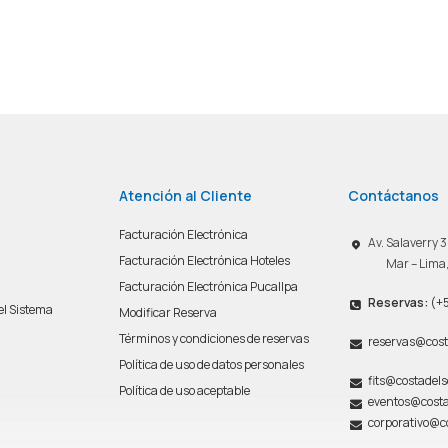
Atención al Cliente
Contáctanos
Facturación Electrónica
Av. Salaverry
Facturación Electrónica Hoteles
Mar – Lima
Facturación Electrónica Pucallpa
Reservas:
(+5
del Sistema
Modificar Reserva
n
Términos y condiciones de reservas
reservas@cost
Política de uso de datos personales
fits@costadel
Política de uso aceptable
eventos@costa
corporativo@c