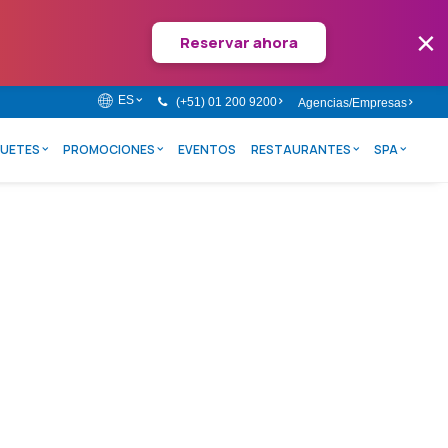
×
Reservar ahora
ES
(+51) 01 200 9200
Agencias/Empresas
UETES
PROMOCIONES
EVENTOS
RESTAURANTES
SPA
durante un fin de semana |
l Wyndham