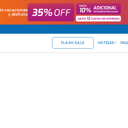
do vacaciones
y disfruta
FLASH SALE
HOTELES
PAQ
Qué hacer en Arequipa 
Hoteles Costa del So
0 Comments
12 Minutes