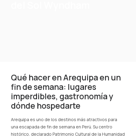
del Sol Wyndham
SPA
ES
(+51) 01 200 9200
AGENCIAS/EMPRESAS
Qué hacer en Arequipa en un
fin de semana: lugares
imperdibles, gastronomía y
dónde hospedarte
Arequipa es uno de los destinos más atractivos para
una escapada de fin de semana en Perú. Su centro
histórico, declarado Patrimonio Cultural de la Humanidad