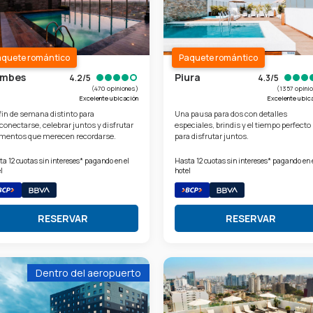
aquete romántico
Paquete romántico
mbes
Piura
4.2/5
4.3/5
(470 opiniones)
(1357 opini
Excelente ubicación
Excelente ubic
fin de semana distinto para
Una pausa para dos con detalles
conectarse, celebrar juntos y disfrutar
especiales, brindis y el tiempo perfecto
entos que merecen recordarse.
para disfrutar juntos.
a 12 cuotas sin intereses* pagando en el
Hasta 12 cuotas sin intereses* pagando en 
l
hotel
RESERVAR
RESERVAR
Dentro del aeropuerto