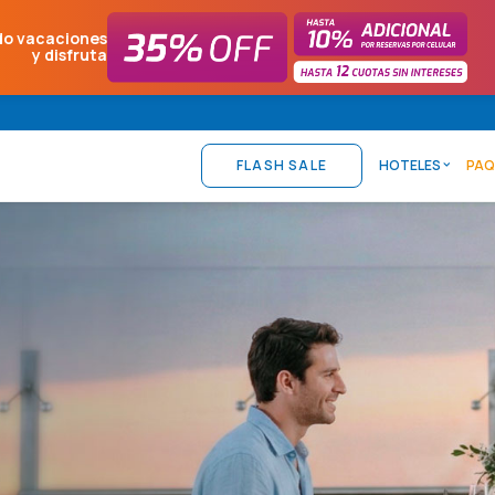
do vacaciones
y disfruta
FLASH SALE
HOTELES
PAQ