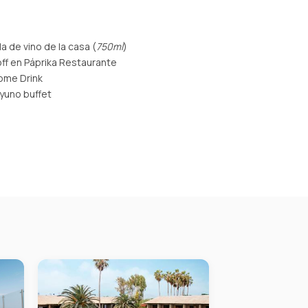
la de vino de la casa (
750ml
)
ff en Páprika Restaurante
ome Drink
yuno buffet