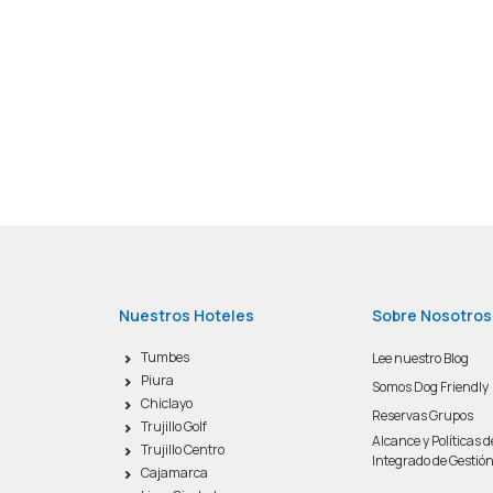
Nuestros Hoteles
Sobre Nosotros
Tumbes
Lee nuestro Blog
Piura
Somos Dog Friendly
Chiclayo
Reservas Grupos
Trujillo Golf
Alcance y Políticas 
Trujillo Centro
Integrado de Gestió
Cajamarca