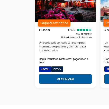
Paquete romántico
P
Cusco
Ar
4.2/5
(1640 opiniones)
Ubicado en el centro histórico
Una escapada pensada para compartir
Un 
momentos especiales y disfrutar cada
esp
instante juntos.
com
Hasta 12 cuotas sin intereses* pagando en el
Hast
hotel
hote
RESERVAR