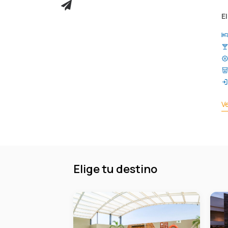
E
V
Elige tu destino