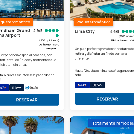
aquete romántico
Paquete romántico
ndham Grand
4.9/5
Lima City
4.6/5
ma Airport
(1513 opini
(260 opiniones)
Ubicación estrat
Dentro del nuevo
aeropuerto
Un plan perfecto para desconectarse de
rutina y disfrutar un fin de semana
 experiencia especial para dos, con
diferente.
fort, detalles únicos y momentos que
isfrutan sin prisa.
Hasta 12 cuotas sin intereses* pagando en 
hotel
a 12 cuotas sin intereses* pagando en el
l
RESERVAR
RESERVAR
Totalmente remodel