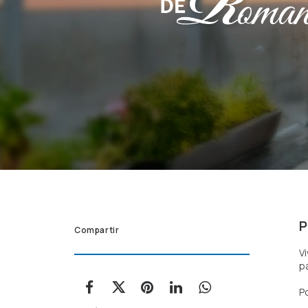
P
Compartir
V
p
P