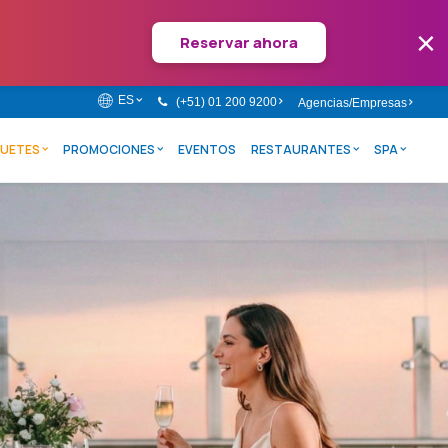
×
Reservar ahora
ES
(+51) 01 200 9200
Agencias/Empresas
UETES
PROMOCIONES
EVENTOS
RESTAURANTES
SPA