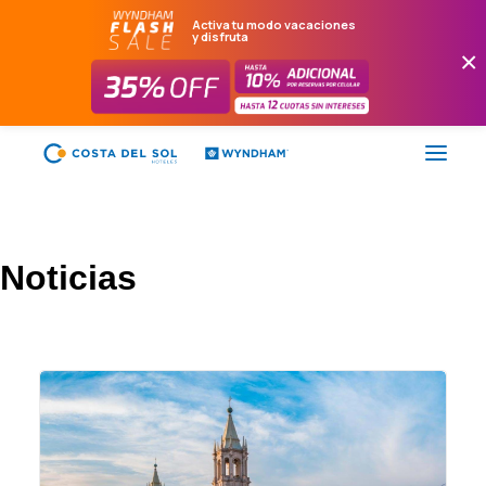
Activa tu modo vacaciones
y disfruta
×
FLASH SALE
Noticias
HOTELES
PAQUETES
PROMOCIONES
EVENTOS
RESTAURANTES