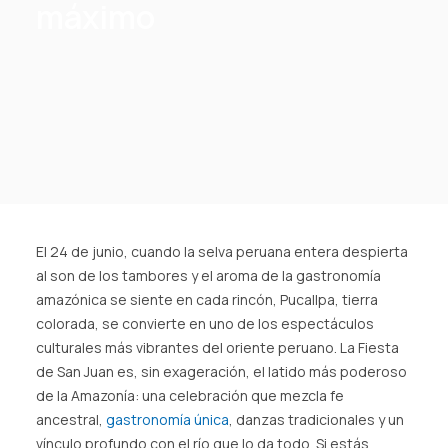
máximo
SPA
ES
(+51) 01 200 9200
AGENCIAS/EMPRESAS
El 24 de junio, cuando la selva peruana entera despierta
al son de los tambores y el aroma de la gastronomía
amazónica se siente en cada rincón, Pucallpa, tierra
colorada, se convierte en uno de los espectáculos
culturales más vibrantes del oriente peruano. La Fiesta
de San Juan es, sin exageración, el latido más poderoso
de la Amazonía: una celebración que mezcla fe
ancestral,
gastronomía única
, danzas tradicionales y un
vínculo profundo con el río que lo da todo. Si estás