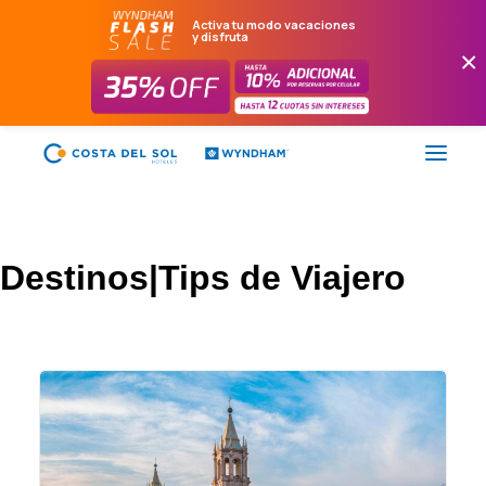
Activa tu modo vacaciones
y disfruta
×
FLASH SALE
Destinos|Tips de Viajero
HOTELES
PAQUETES
PROMOCIONES
EVENTOS
RESTAURANTES