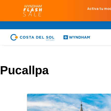
Activa tu mo
.
Pucallpa