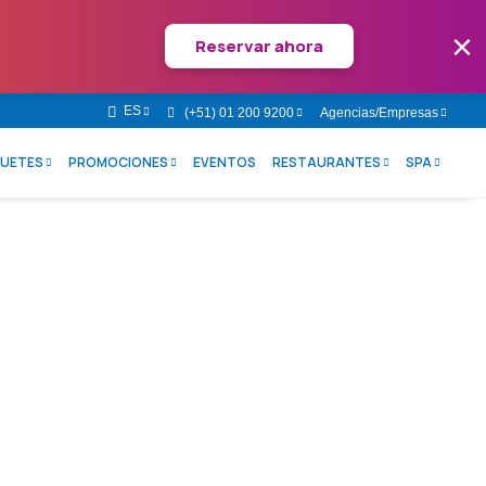
×
Reservar ahora
ES
(+51) 01 200 9200
Agencias/Empresas
UETES
PROMOCIONES
EVENTOS
RESTAURANTES
SPA