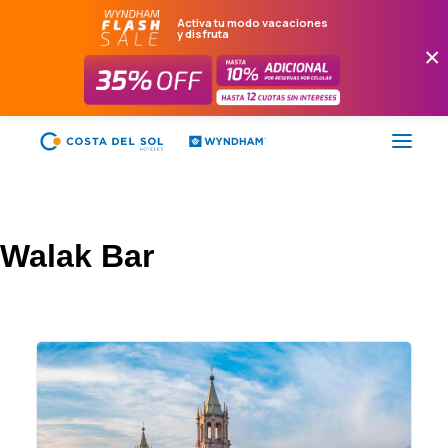
Activa tu modo vacaciones
y disfruta
×
FLASH SALE
Walak Bar
HOTELES
PAQUETES
PROMOCIONES
EVENTOS
RESTAURANTES